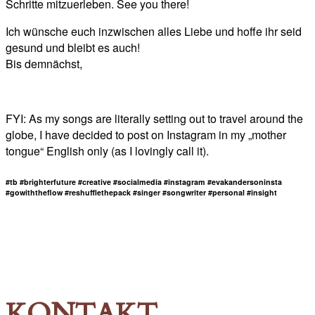
Schritte mitzuerleben. See you there!
Ich wünsche euch inzwischen alles Liebe und hoffe ihr seid
gesund und bleibt es auch!
Bis demnächst,
FYI: As my songs are literally setting out to travel around the
globe, I have decided to post on Instagram in my „mother
tongue“ English only (as I lovingly call it).
#tb #brighterfuture #creative #socialmedia #instagram #evakandersoninsta
#gowiththeflow #reshufflethepack #singer #songwriter #personal #insight
KONTAKT