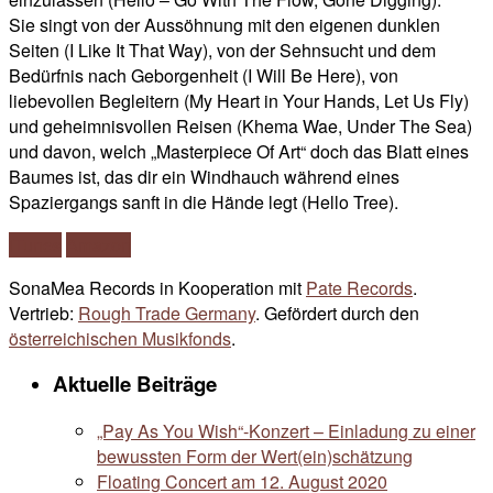
Sie singt von der Aussöhnung mit den eigenen dunklen
Seiten (I Like It That Way), von der Sehnsucht und dem
Bedürfnis nach Geborgenheit (I Will Be Here), von
liebevollen Begleitern (My Heart in Your Hands, Let Us Fly)
und geheimnisvollen Reisen (Khema Wae, Under The Sea)
und davon, welch „Masterpiece Of Art“ doch das Blatt eines
Baumes ist, das dir ein Windhauch während eines
Spaziergangs sanft in die Hände legt (Hello Tree).
iTunes
Amazon
SonaMea Records in Kooperation mit
Pate Records
.
Vertrieb:
Rough Trade Germany
. Gefördert durch den
österreichischen Musikfonds
.
Aktuelle Beiträge
„Pay As You Wish“-Konzert – Einladung zu einer
bewussten Form der Wert(ein)schätzung
Floating Concert am 12. August 2020